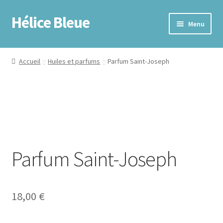
Hélice Bleue
Menu
Accueil
Accueil
Huiles et parfums
Parfum Saint-Joseph
Coaching Spirituel
Boutique
À propos
Parfum Saint-Joseph
Contact
News
18,00
€