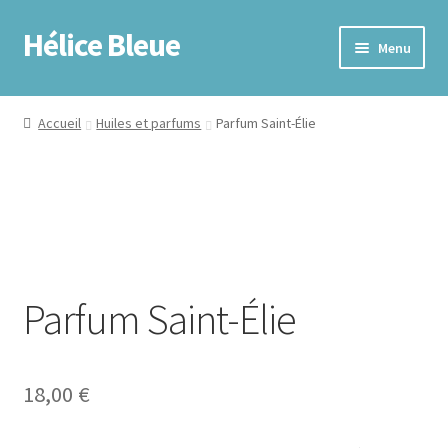
Hélice Bleue
Menu
Accueil
Accueil
Huiles et parfums
Parfum Saint-Élie
Coaching Spirituel
Boutique
À propos
Parfum Saint-Élie
Contact
News
18,00
€